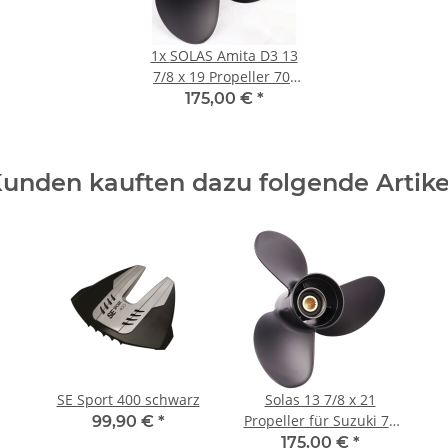
1x
SOLAS Amita D3 13
7/8 x 19 Propeller 70-
130PS 4-1/4"Getriebe
175,00 €
*
15 Zähne Aluminium
unden kauften dazu folgende Artike
SE Sport 400 schwarz
Solas 13 7/8 x 21
Propeller für Suzuki 70
99,90 €
*
80 90 100 115 140 PS
175,00 €
*