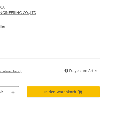
90A
ENGINEERING CO.,LTD
ler
Frage zum Artikel
nd abweichend)
ck
In den Warenkorb