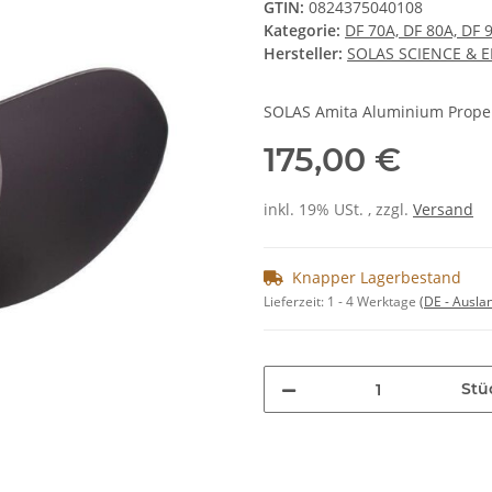
GTIN:
0824375040108
Kategorie:
DF 70A, DF 80A, DF 
Hersteller:
SOLAS SCIENCE & 
SOLAS Amita Aluminium Propel
175,00 €
inkl. 19% USt. , zzgl.
Versand
Knapper Lagerbestand
Lieferzeit:
1 - 4 Werktage
(DE - Ausla
Stü