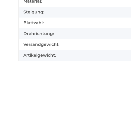
Produkteigenschaft
Wert
Material:
Steigung:
Blattzahl:
Drehrichtung:
Versandgewicht:
Artikelgewicht: