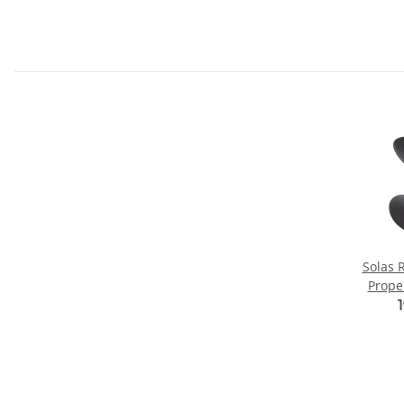
Solas 
Prope
75 80 9