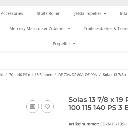
 Accessories
Stoltz Rollen
Jetski Impeller
Inta
Mercury Mercruiser Zubehör
Trailerzubehör & Tran
Propeller
ki
70 - 140 PS mit 15 Zähnen
DF 70A, DF 80A, DF 90A
Solas 13 7/8 x
Solas 13 7/8 x 19
100 115 140 PS 3 
Artikelnummer:
SD-3411-139-