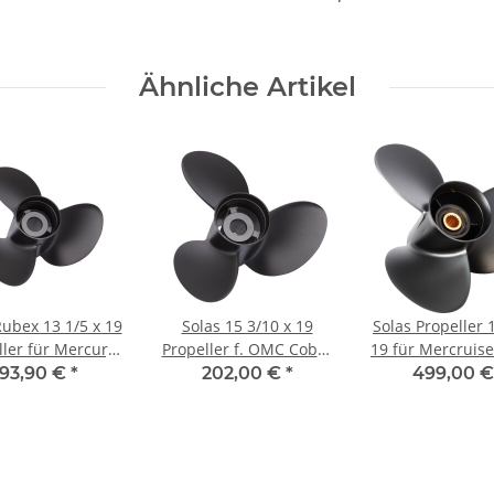
15-Zähne 3-Blatt
Ähnliche Artikel
Rubex 13 1/5 x 19
Solas 15 3/10 x 19
Solas Propeller 
ller für Mercury
Propeller f. OMC Cobra
19 für Mercruise
0 100 115 3-Blatt
King Cobra & Model
2 Two 19 Zä
193,90 €
*
202,00 €
*
499,00 
15-Zähne
800 '78-'90 15Zähne
rechtssdreh