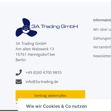
Informati
Wir über 
Zahlungsm
3A Trading GmbH
Versandin
Am alten Walzwerk 13
16761 Hennigsdorf bei
Newslette
Berlin
+49 (0)30 4700 9855
info@3a-trading.de
Vertrag widerrufen
* Alle Preise inkl. gesetzlicher USt., zzgl.
Versand
Wie wir Cookies & Co nutzen