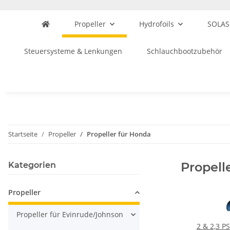
Propeller
Hydrofoils
SOLAS
Steuersysteme & Lenkungen
Schlauchbootzubehör
Startseite
Propeller
Propeller für Honda
Propell
Kategorien
Propeller
Propeller für Evinrude/Johnson
2 & 2,3 PS