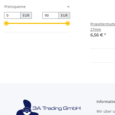
Preisspanne
EUR
EUR
Propellermutt
27mm
6,56 €
*
Informati
Wir über 