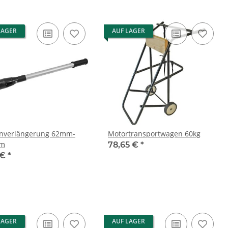
LAGER
AUF LAGER
nverlängerung 62mm-
Motortransportwagen 60kg
m
78,65 €
*
 €
*
LAGER
AUF LAGER