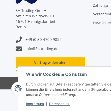
Zahlungsm
3A Trading GmbH
Versandin
Am alten Walzwerk 13
16761 Hennigsdorf bei
Newslette
Berlin
+49 (0)30 4700 9855
info@3a-trading.de
Vertrag widerrufen
* Alle Preise inkl. gesetzlicher USt., zzgl.
Versand
Wie wir Cookies & Co nutzen
Durch Klicken auf „Alle akzeptieren“ gestatten Sie d
können die Einstellung jederzeit ändern (Fingerabdru
unserer
Datenschutzerklärung
.
Impressum
|
Datenschutz