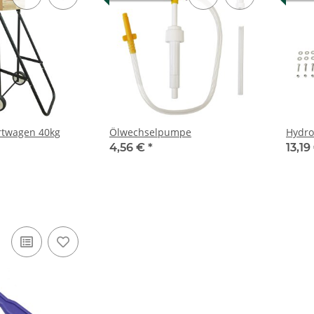
rtwagen 40kg
Ölwechselpumpe
Hydro
4,56 €
*
13,19