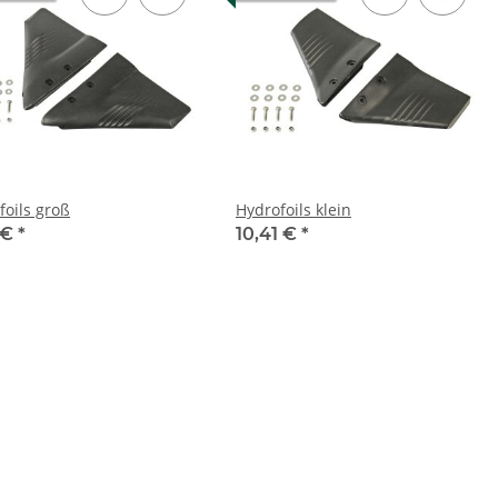
foils groß
Hydrofoils klein
 €
*
10,41 €
*