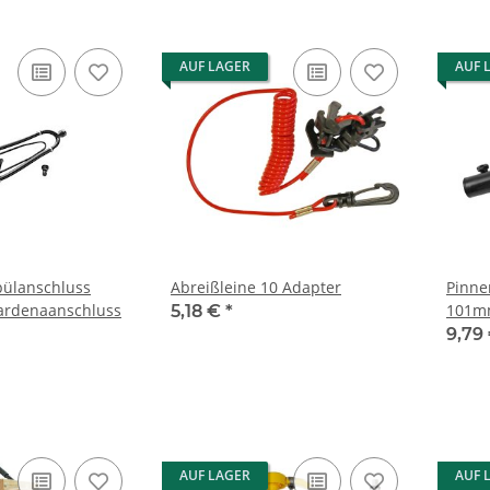
AUF LAGER
AUF 
pülanschluss
Abreißleine 10 Adapter
Pinne
Gardenaanschluss
101m
5,18 €
*
9,79
AUF LAGER
AUF 