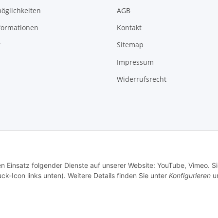
öglichkeiten
AGB
formationen
Kontakt
r
Sitemap
Impressum
Widerrufsrecht
© 2026 - 3A Trading GmbH - Alle Rechte vorbehalten
en Einsatz folgender Dienste auf unserer Website: YouTube, Vimeo. S
ck-Icon links unten). Weitere Details finden Sie unter
Konfigurieren
un