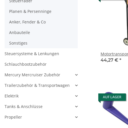
Steuerräder
Planen & Persenninge
Anker, Fender & Co
Anbauteile
Sonstiges
Steuersysteme & Lenkungen
Motortranspo
44,27 €
*
Schlauchbootzubehör
Mercury Mercruiser Zubehör
Trailerzubehör & Transportwagen
Elektrik
AUF LAGER
Tanks & Anschlüsse
Propeller