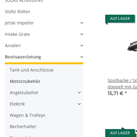
SOLAS Accessories
Stoltz Rollen
AUF LAGER
Jetski Impeller
Intake Grate
Anoden
Bootsausrüstung
Tank und Anschlüsse
Spülbacke / S
Motorzubehör
doppelt mit 
Angelzubehör
15,71 €
*
Elektrik
Wagen & Trolleys
Becherhalter
AUF LAGER