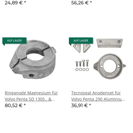
AQ 280
150S..
24,89 €
*
56,26 €
*
AUF LAGER
AUF LAGER
Ringanode Magnesium für
Tecnoseal Anodenset für
Volvo Penta SD 130S.. &
Volvo Penta 290 Aluminium
150S..
C
80,52 €
*
36,91 €
*