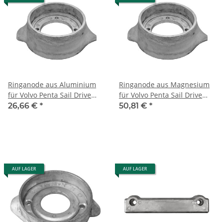
Ringanode aus Aluminium
Ringanode aus Magnesium
für Volvo Penta Sail Drive
für Volvo Penta Sail Drive
110
110
26,66 €
*
50,81 €
*
AUF LAGER
AUF LAGER