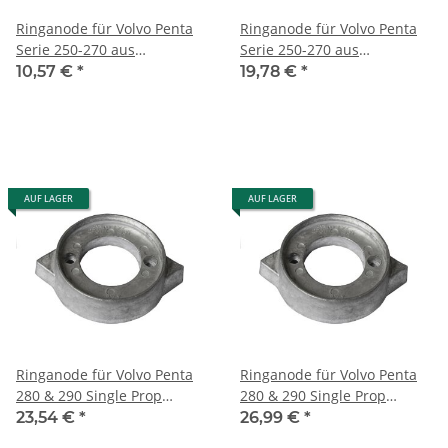
Ringanode für Volvo Penta
Ringanode für Volvo Penta
Serie 250-270 aus
Serie 250-270 aus
Aluminium
Magnesium
10,57 €
*
19,78 €
*
AUF LAGER
AUF LAGER
Ringanode für Volvo Penta
Ringanode für Volvo Penta
280 & 290 Single Prop
280 & 290 Single Prop
Aluminium
Magnesium
23,54 €
*
26,99 €
*