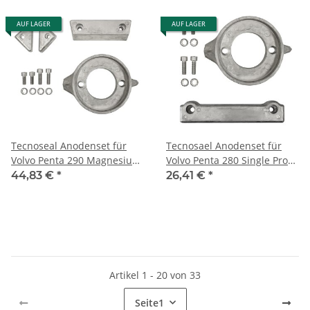
AUF LAGER
AUF LAGER
Tecnoseal Anodenset für
Tecnosael Anodenset für
Volvo Penta 290 Magnesium
Volvo Penta 280 Single Prop
komplett single Prop
Aluminium
44,83 €
*
26,41 €
*
Artikel 1 - 20 von 33
Seite
1