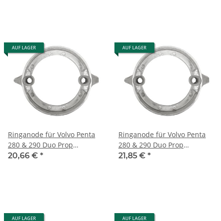
AUF LAGER
AUF LAGER
Ringanode für Volvo Penta
Ringanode für Volvo Penta
280 & 290 Duo Prop
280 & 290 Duo Prop
Aluminium
Magnesium
20,66 €
*
21,85 €
*
AUF LAGER
AUF LAGER