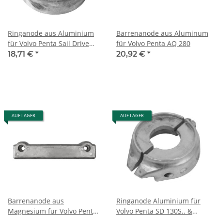
Ringanode aus Aluminium
Barrenanode aus Aluminum
für Volvo Penta Sail Drive
für Volvo Penta AQ 280
120
18,71 €
*
20,92 €
*
AUF LAGER
AUF LAGER
Barrenanode aus
Ringanode Aluminium für
Magnesium für Volvo Penta
Volvo Penta SD 130S.. &