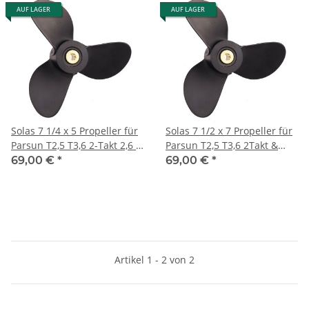
AUF LAGER
AUF LAGER
Solas 7 1/4 x 5 Propeller für
Solas 7 1/2 x 7 Propeller für
Parsun T2,5 T3,6 2-Takt 2,6 4
Parsun T2,5 T3,6 2Takt &
5 4-Takt 9 Zähne
F2,6 F4 F5 4Takt 9 Zähne
69,00 €
*
69,00 €
*
Artikel 1 - 2 von 2