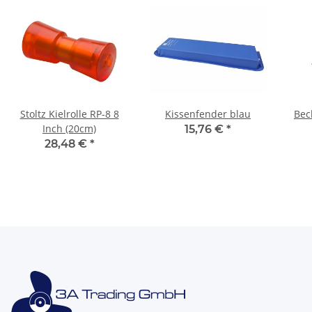
Stoltz Kielrolle RP-8 8
Kissenfender blau
Bec
Inch (20cm)
15,76 €
*
28,48 €
*