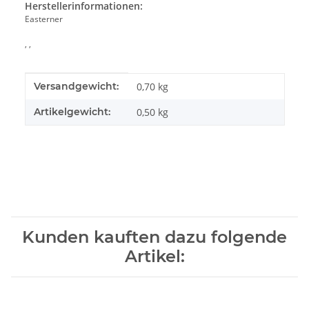
Herstellerinformationen:
Easterner
, ,
Produkteigenschaft
Wert
Versandgewicht:
0,70 kg
Artikelgewicht:
0,50
kg
Kunden kauften dazu folgende
Artikel: