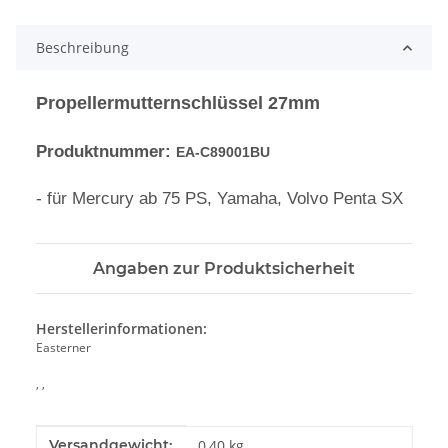
Beschreibung
Propellermutternschlüssel 27mm
Produktnummer:
EA-C89001BU
- für Mercury ab 75 PS, Yamaha, Volvo Penta SX
Angaben zur Produktsicherheit
Herstellerinformationen:
Easterner
, ,
Produkteigenschaft
Wert
Versandgewicht:
0,40 kg