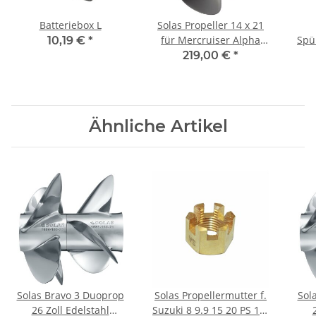
Batteriebox L
Solas Propeller 14 x 21
für Mercruiser Alpha
Spü
10,19 €
*
One & Bravo 1 4-Blatt 15
mit
219,00 €
*
Zähne
Ähnliche Artikel
Solas Bravo 3 Duoprop
Solas Propellermutter f.
Sol
26 Zoll Edelstahl
Suzuki 8 9.9 15 20 PS 10-