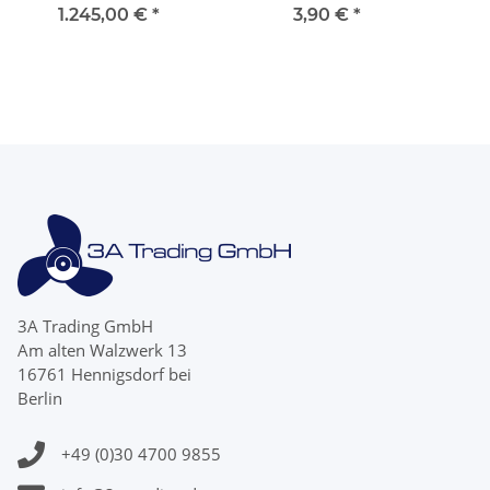
Propeller für Mercruiser
Zähne Propeller Mutter
Prop
1.245,00 €
*
3,90 €
*
Bravo III Three
Nut
3A Trading GmbH
Am alten Walzwerk 13
16761 Hennigsdorf bei
Berlin
+49 (0)30 4700 9855