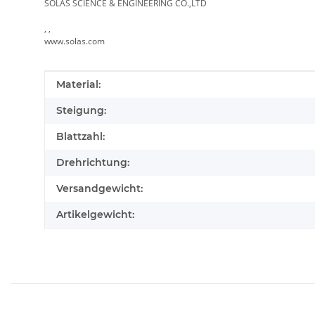
SOLAS SCIENCE & ENGINEERING CO.,LTD
, ,
www.solas.com
Produkteigenschaft
Wert
Material:
Steigung:
Blattzahl:
Drehrichtung:
Versandgewicht:
Artikelgewicht: