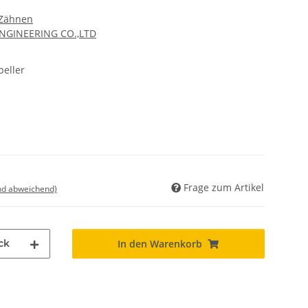
 Zähnen
ENGINEERING CO.,LTD
eller
Frage zum Artikel
nd abweichend)
ck
In den Warenkorb