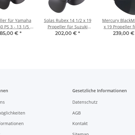
ller für Yamaha
Solas Rubex 14 1/2 x 19
Mercury BlackM
0 PS 3 - 13 1/5 x
Propeller für Suzuki
x 19 Propeller 
mit 15 Zähnen
150 175 200 225 250
150 175 200 2
185,00 €
*
202,00 €
*
239,00 
300 PS 15 Zähne
300 PS 15-Z
onen
Gesetzliche Informationen
uns
Datenschutz
öglichkeiten
AGB
formationen
Kontakt
r
Sitemap