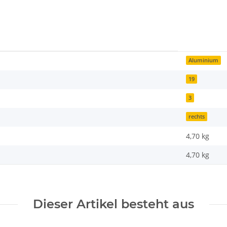
Aluminium
19
3
rechts
4,70 kg
4,70
kg
Dieser Artikel besteht aus