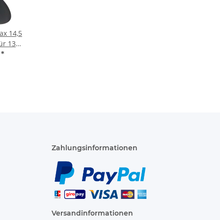
ax 14,5
für 135
25 250
€
*
ähne
Zahlungsinformationen
Versandinformationen