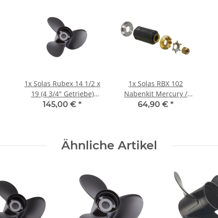
1x
Solas Rubex 14 1/2 x
1x
Solas RBX 102
19 (4 3/4" Getriebe)
Nabenkit Mercury /
135-300 PS
Mercruiser 70-300 PS
145,00 €
*
64,90 €
*
Rechtsdrehend
Aluminium
Ähnliche Artikel