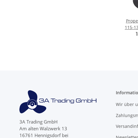
Prope
115-13
19 
Informati
Wir über 
Zahlungsm
3A Trading GmbH
Versandin
Am alten Walzwerk 13
16761 Hennigsdorf bei
Newslette