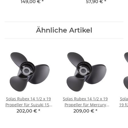
Rechtsdrehend Aluminium
89-90 für 90-300 PS
149,00 €
*
57,90 €
*
Ähnliche Artikel
Solas Rubex 14 1/2 x 19
Solas Rubex 14 1/2 x 19
Sola
Propeller für Suzuki 150
Propeller für Mercury
19 f
175 200 225 250 300 PS
135 150 175 200 250 300
90
202,00 €
*
209,00 €
*
15 Zähne
PS 15Zähne