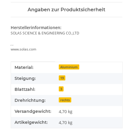
Angaben zur Produktsicherheit
Herstellerinformationen:
SOLAS SCIENCE & ENGINEERING CO.,LTD
, ,
www.solas.com
Produkteigenschaft
Wert
Material:
Aluminium
Steigung:
19
Blattzahl:
3
Drehrichtung:
rechts
Versandgewicht:
4,70 kg
Artikelgewicht:
4,70
kg