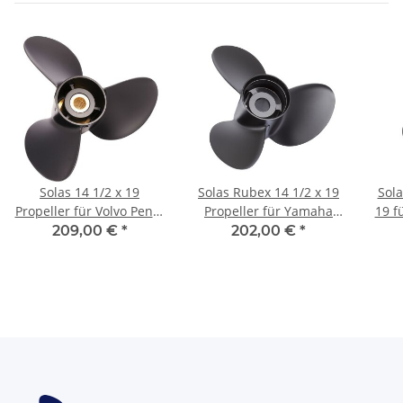
Solas 14 1/2 x 19
Solas Rubex 14 1/2 x 19
Sola
Propeller für Volvo Penta
Propeller für Yamaha
19 f
AQ 280 290 17-Zähnen
150 175 200 225 250 300
40
209,00 €
*
202,00 €
*
rechtsdrehend
PS 15 Zähne