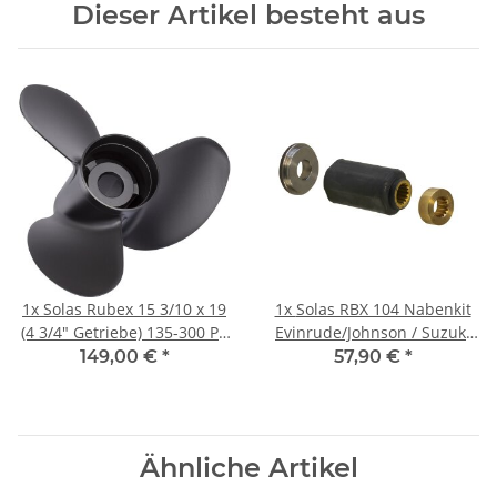
Dieser Artikel besteht aus
1x
Solas Rubex 15 3/10 x 19
1x
Solas RBX 104 Nabenkit
(4 3/4" Getriebe) 135-300 PS
Evinrude/Johnson / Suzuki
Rechtsdrehend Aluminium
150-300 PS
149,00 €
*
57,90 €
*
Ähnliche Artikel