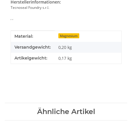
Herstellerinformationen:
Tecnoseal Foundry s.r.l.
, ,
Produkteigenschaft
Wert
Material:
Magnesium
Versandgewicht:
0,20 kg
Artikelgewicht:
0,17
kg
Ähnliche Artikel