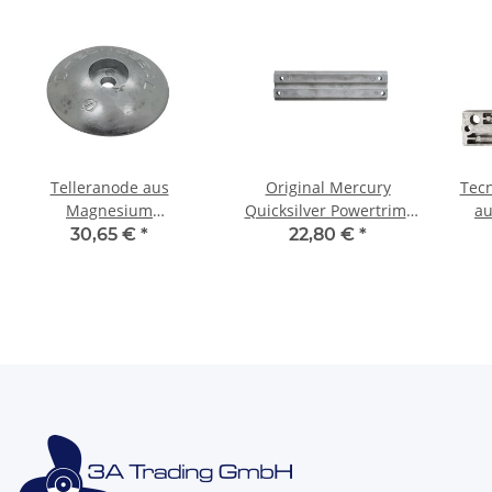
Telleranode aus
Original Mercury
Tec
Magnesium
Quicksilver Powertrim-
au
Durchmesser 125mm
Anode aus Magnesium
Su
30,65 €
*
22,80 €
*