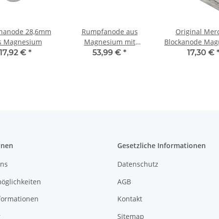
nanode 28,6mm
Rumpfanode aus
Original Mer
s Magnesium
Magnesium mit
Blockanode Mag
Aluminium Lasche
30 bis 300PS 8
17,92 €
*
53,99 €
*
17,30 €
onen
Gesetzliche Informationen
uns
Datenschutz
öglichkeiten
AGB
formationen
Kontakt
r
Sitemap