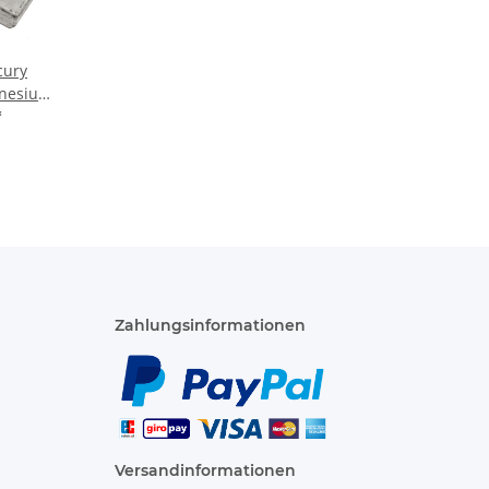
cury
nesium
26134T3
*
Zahlungsinformationen
Versandinformationen