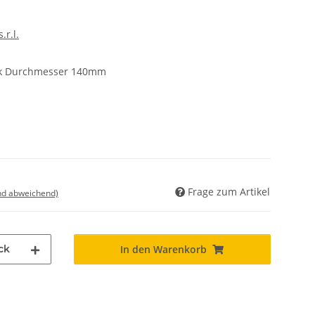
.r.l.
ink Durchmesser 140mm
Frage zum Artikel
nd abweichend)
ck
In den Warenkorb