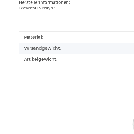
Herstellerinformationen:
Tecnoseal Foundry s.r.l.
, ,
Produkteigenschaft
Wert
Material:
Versandgewicht:
Artikelgewicht: