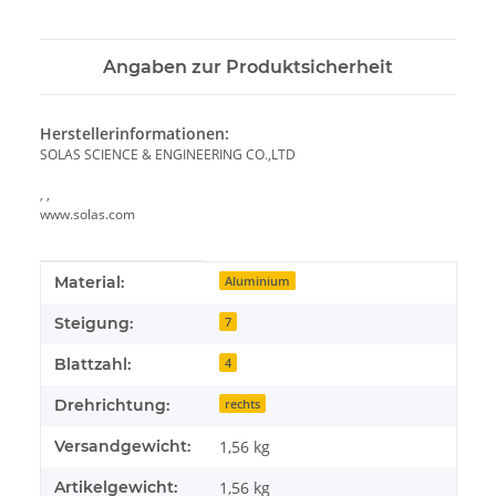
Angaben zur Produktsicherheit
Herstellerinformationen:
SOLAS SCIENCE & ENGINEERING CO.,LTD
, ,
www.solas.com
Produkteigenschaft
Wert
Material:
Aluminium
Steigung:
7
Blattzahl:
4
Drehrichtung:
rechts
Versandgewicht:
1,56 kg
Artikelgewicht:
1,56
kg