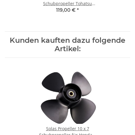
Schubpropeller Tohatsu
Nissan Mercury 9,9-20PS
119,00 €
*
14Zähne Aluminum
Kunden kauften dazu folgende
Artikel:
Solas Propeller 10 x 7
Schubpropeller für Honda 8