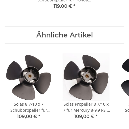
9.9 15 20 PS 4-Blatt 8
119,00 €
*
Zähnen
Ähnliche Artikel
Solas 8 7/10 x 7
Solas Propeller 8 7/10 x
Schubpropeller für
7 für Mercury 8-9,9 PS 4
Sc
Tohatsu 8 & 9,8 PS 4
Blatt 12 Zähne
Yam
109,00 €
*
109,00 €
*
Blatt mit 12 Zähnen
Schubpropeller