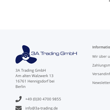
Suzuki 8 9.9 15 
Blat
Informati
Wir über 
Zahlungsm
3A Trading GmbH
Versandin
Am alten Walzwerk 13
16761 Hennigsdorf bei
Newslette
Berlin
+49 (0)30 4700 9855
info@3a-trading.de