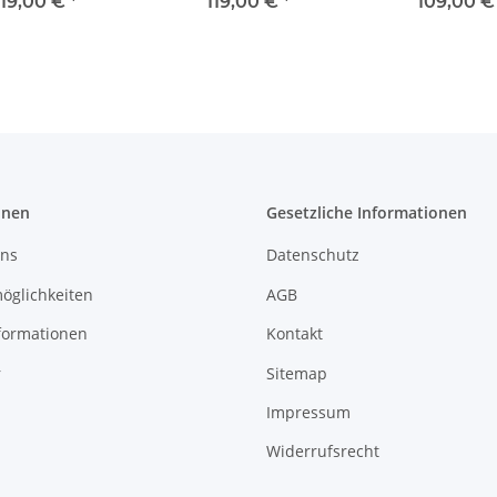
20 PS 4
Yamaha 9,9, 15 & 20 PS
Tohatsu 8 & 9,
119,00 €
*
119,00 €
*
109,00 
t mit 10 Zähnen
4 Blatt Propeller 8
Blatt mit 12 Z
Zähne
onen
Gesetzliche Informationen
uns
Datenschutz
öglichkeiten
AGB
formationen
Kontakt
r
Sitemap
Impressum
Widerrufsrecht