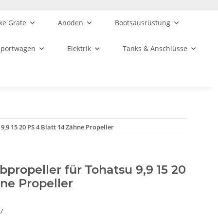
ke Grate
Anoden
Bootsausrüstung
sportwagen
Elektrik
Tanks & Anschlüsse
9,9 15 20 PS 4 Blatt 14 Zähne Propeller
bpropeller für Tohatsu 9,9 15 20
hne Propeller
7