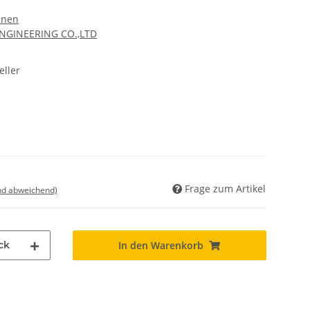
hnen
ENGINEERING CO.,LTD
ller
Frage zum Artikel
nd abweichend)
ck
In den Warenkorb