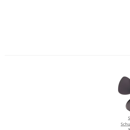
S
Schu