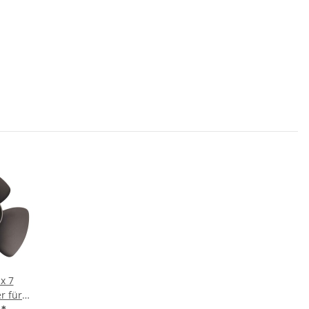
 x 7
r für