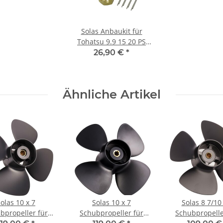
Solas Anbaukit für
Tohatsu 9.9 15 20 PS
Mutter Scheibe Splint
26,90 €
*
Propeller Anbau
Ähnliche Artikel
olas 10 x 7
Solas 10 x 7
Solas 8 7/10
bpropeller für
Schubpropeller für
Schubpropelle