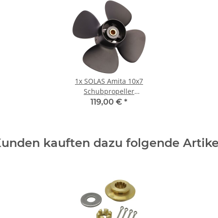
1x
SOLAS Amita 10x7
Schubpropeller
Tohatsu Nissan
119,00 €
*
Mercury 9,9-20PS
14Zähne Aluminum
unden kauften dazu folgende Artike