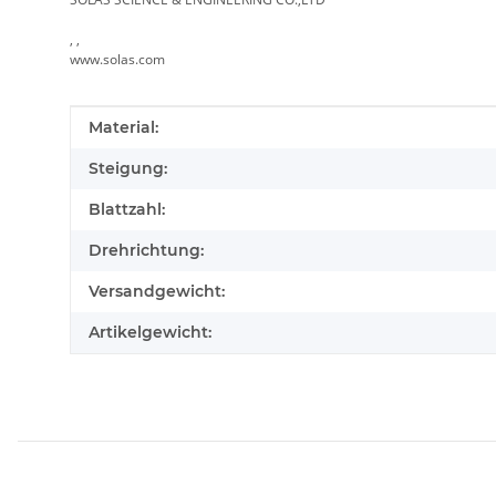
, ,
www.solas.com
Produkteigenschaft
Wert
Material:
Steigung:
Blattzahl:
Drehrichtung:
Versandgewicht:
Artikelgewicht: