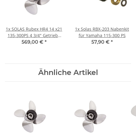
1x
SOLAS Rubex HR4 14 x21
1x
Solas RBX-203 Nabenkit
135-300PS 4 3/4" Getriebe
für Yamaha 115-300 PS
Edelstahl 4 Blatt
569,00 €
*
57,90 €
*
Rechtsdrehend
Ähnliche Artikel