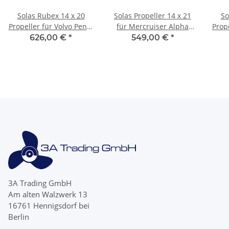
Solas Rubex 14 x 20
Solas Propeller 14 x 21
So
Propeller für Volvo Penta
für Mercruiser Alpha
Prop
SX 4 Blatt 19 Zähne
One & Bravo 1 I 4 Blatt
80 9
626,00 €
*
549,00 €
*
Edelstahl
15 Zähnen
3A Trading GmbH
Am alten Walzwerk 13
16761 Hennigsdorf bei
Berlin