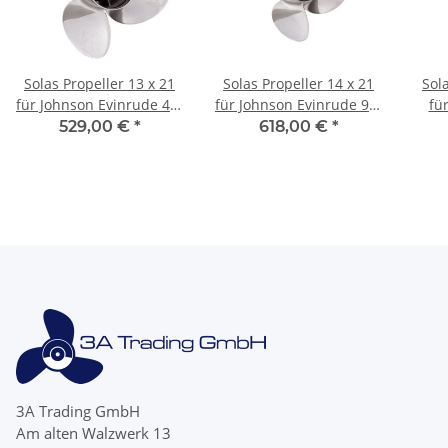
Solas Propeller 13 x 21
Solas Propeller 14 x 21
Sol
für Johnson Evinrude 40-
für Johnson Evinrude 90-
fü
140PS 4-Blatt 13 Zähne
300PS 4-Blatt 15 Zähne
Co
529,00 €
*
618,00 €
*
Edelstahl
Edelstahl
3A Trading GmbH
Am alten Walzwerk 13