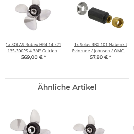
1x
SOLAS Rubex HR4 14 x21
1x
Solas RBX 101 Nabenkit
135-300PS 4 3/4" Getriebe
Evinrude / Johnson / OMC BJ
Edelstahl 4 Blatt
89-90 für 90-300 PS
569,00 €
*
57,90 €
*
Rechtsdrehend
Ähnliche Artikel