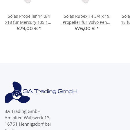
Solas Propeller 14 3/4
Solas Rubex 14 3/4 x 19
Sola
x18 für Mercury 135 150
Propeller für Volvo Penta
18 f
175 200 225 250 300 PS
SX 3 Blatt 19 Zähne
90
579,00 €
*
576,00 €
*
Edelstahl
Edelstahl
3A Trading GmbH
Am alten Walzwerk 13
16761 Hennigsdorf bei