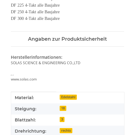
DF 225 4-Takt alle Baujahre
DF 250 4-Takt alle Baujahre
DF 300 4-Takt alle Baujahre
Angaben zur Produktsicherheit
Herstellerinformationen:
SOLAS SCIENCE & ENGINEERING CO.,LTD
, ,
www.solas.com
Produkteigenschaft
Wert
Material:
Edelstahl
Steigung:
18
Blattzahl:
3
Drehrichtung:
rechts