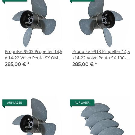
Propulse 9903 Propeller 14,5
Propulse 9913 Propeller 14,5
x 14-22 Volvo Penta SX OMC
x14-22 Volvo Penta SX 100-
Cobra 100-300PS 19 Zähne
300PS 19Zähne
285,00 €
*
285,00 €
*
linksdrehend
AUF LAGER
AUF LAGER