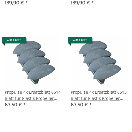
9901, 9902 & 9903
9912, 9913, 9914 Links
139,90 €
*
139,90 €
*
AUF LAGER
AUF LAGER
Propulse 4x Ersatzblatt 6514
Propulse 4x Ersatzblatt 6513
Blatt für Plastik Propeller
Blatt für Plastik Propeller
4901, 4902 & 6902
6901
67,50 €
*
67,50 €
*