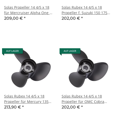
Solas Propeller 14 4/5 x 18
Solas Rubex 14 4/5 x 18
für Mercruiser Alpha One &
Propeller f. Suzuki 150 175
Bravo 1 15 Zähne
200 225 250 300 PS 15
209,00 €
*
202,00 €
*
Zähnen
AUF LAGER
AUF LAGER
Solas Rubex 14 4/5 x 18
Solas Rubex 14 4/5 x 18
Propeller für Mercury 135
Propeller für OMC Cobra
150 175 200 250 300 PS
King Cobra & Model 800 '91-
213,90 €
*
202,00 €
*
15Zähne
'94