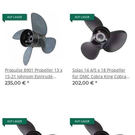
AUF LAGER
AUF LAGER
Propulse 8901 Propeller 13 x
Solas 14 4/5 x 18 Propeller
15-21 Johnson Evinrude
für OMC Cobra King Cobra
Suzuki OMC 40-150PS 13
& Model 800 '78-'90
235,00 €
*
202,00 €
*
Zähne
15Zähne
AUF LAGER
AUF LAGER