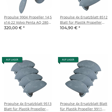
Propulse 9904 Propeller 14,5
Propulse 4x Ersatzblatt 8512
x14-22 Volvo Penta AQ 280
Blatt für Plastik Propeller
290 SP 100-300PS 17Zähne
8901 & 8902
320,00 €
*
104,90 €
*
AUF LAGER
AUF LAGER
Propulse 4x Ersatzblatt 9513
Propulse 4x Ersatzblatt Blatt
Blatt für Plastik Propeller
für Plastik Propeller 9911,