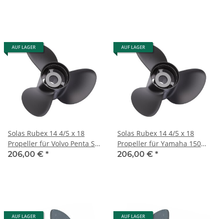
AUF LAGER
AUF LAGER
Solas Rubex 14 4/5 x 18
Solas Rubex 14 4/5 x 18
Propeller für Volvo Penta SX
Propeller für Yamaha 150
19 Zähne Aluminium 3 Blatt
175 200 225 250 300 PS 15
206,00 €
*
206,00 €
*
Zähne
AUF LAGER
AUF LAGER