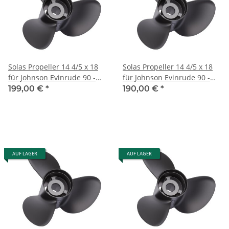
Solas Propeller 14 4/5 x 18
Solas Propeller 14 4/5 x 18
für Johnson Evinrude 90 -
für Johnson Evinrude 90 -
300 PS 15 Zähne Aluminium
300 PS 3-Blatt 15 Zähne
199,00 €
*
190,00 €
*
AUF LAGER
AUF LAGER