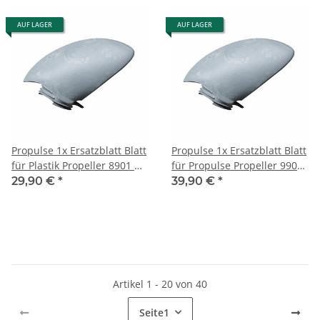
AUF LAGER
AUF LAGER
Propulse 1x Ersatzblatt Blatt
Propulse 1x Ersatzblatt Blatt
für Plastik Propeller 8901 &
für Propulse Propeller 9901,
8902
9902 & 9903
29,90 €
*
39,90 €
*
Artikel 1 - 20 von 40
Seite
1