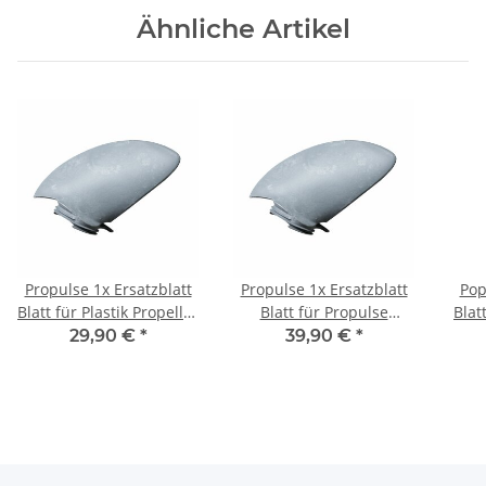
Ähnliche Artikel
Propulse 1x Ersatzblatt
Propulse 1x Ersatzblatt
Pop
Blatt für Plastik Propeller
Blatt für Propulse
Blat
8901 & 8902
Propeller 9901, 9902 &
9912
29,90 €
*
39,90 €
*
9903