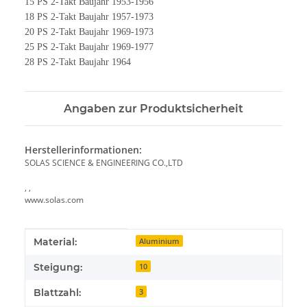
15 PS 2-Takt Baujahr 1953-1956
18 PS 2-Takt Baujahr 1957-1973
20 PS 2-Takt Baujahr 1969-1973
25 PS 2-Takt Baujahr 1969-1977
28 PS 2-Takt Baujahr 1964
Angaben zur Produktsicherheit
Herstellerinformationen:
SOLAS SCIENCE & ENGINEERING CO.,LTD
, ,
www.solas.com
Produkteigenschaft
Wert
Material:
Aluminium
Steigung:
10
Blattzahl:
3