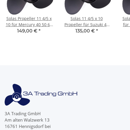
Solas Propeller 11 4/5 x
Solas 11 4/5 x 10
Sol
10 für Mercury 40 50 60
Propeller für Suzuki 40
für
PS 3 Blatt 13 Zähne
50 60 PS 3 Blatt mit 13
149,00 €
*
135,00 €
*
Aluminium
Zähnen
3A Trading GmbH
Am alten Walzwerk 13
16761 Hennigsdorf bei