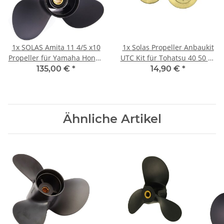
1x
SOLAS Amita 11 4/5 x10
1x
Solas Propeller Anbaukit
Propeller für Yamaha Honda
UTC Kit für Tohatsu 40 50 60
40-60PS 3-1/2"Getriebe
PS Andruckscheibe
135,00 €
*
14,90 €
*
13Zähne
Ähnliche Artikel