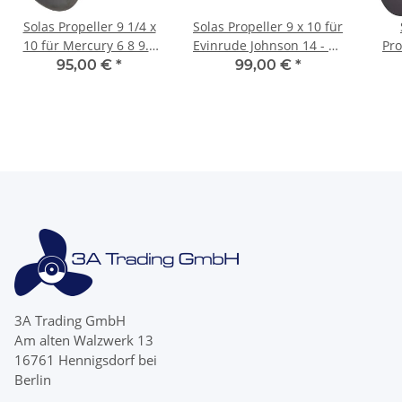
Solas Propeller 9 1/4 x
Solas Propeller 9 x 10 für
10 für Mercury 6 8 9.9
Evinrude Johnson 14 - 28
Pro
15 PS mit 8 Zähnen
PS 3 Blatt mit 13 Zähnen
9,9
95,00 €
*
99,00 €
*
3A Trading GmbH
Am alten Walzwerk 13
16761 Hennigsdorf bei
Berlin