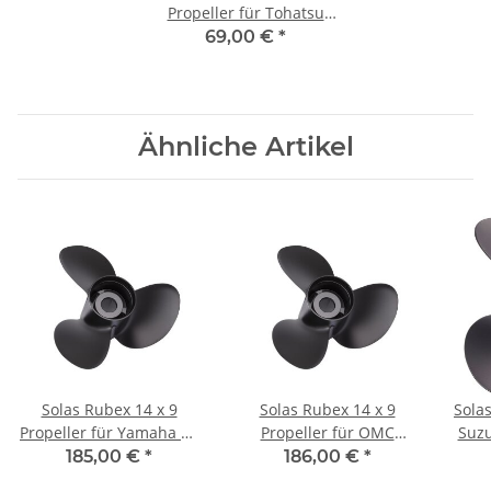
Propeller für Tohatsu
Nissan 4-6PS 12 Zähne
69,00 €
*
Aluminum
Ähnliche Artikel
Solas Rubex 14 x 9
Solas Rubex 14 x 9
Solas
Propeller für Yamaha 60
Propeller für OMC
Suzu
70 75 80 90 100 PS 3
Modell 400 120 - 140 PS
185,00 €
*
186,00 €
*
Blatt 15 Zähne
3 Blatt 13 Zähne