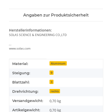
Angaben zur Produktsicherheit
Herstellerinformationen:
SOLAS SCIENCE & ENGINEERING CO.,LTD
, ,
www.solas.com
Produkteigenschaft
Wert
Material:
Aluminium
Steigung:
9
Blattzahl:
3
Drehrichtung:
rechts
Versandgewicht:
0,70 kg
Artikelgewicht:
0,70
kg