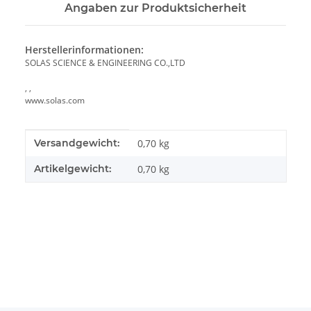
Angaben zur Produktsicherheit
Herstellerinformationen:
SOLAS SCIENCE & ENGINEERING CO.,LTD
, ,
www.solas.com
Produkteigenschaft
Wert
Versandgewicht:
0,70 kg
Artikelgewicht:
0,70
kg