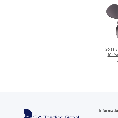
Solas 8
für Ya
PS 3 B
Informati