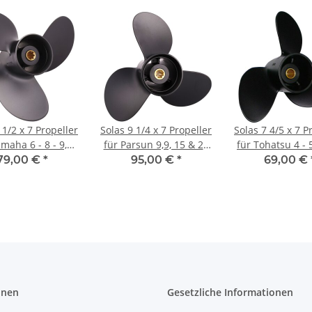
 1/2 x 7 Propeller
Solas 9 1/4 x 7 Propeller
Solas 7 4/5 x 7 P
maha 6 - 8 - 9,9
für Parsun 9,9, 15 & 20
für Tohatsu 4 - 5
latt mit 7 Zähnen
PS 3 Blatt mit 8 Zähnen
3 Blatt Alumin
79,00 €
*
95,00 €
*
69,00 €
Zähne
onen
Gesetzliche Informationen