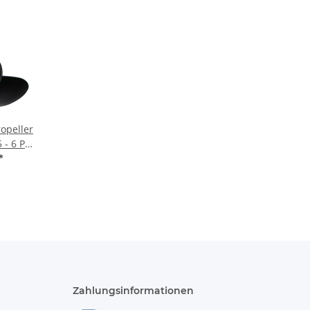
ropeller
 - 6 PS
ium 12
*
Zahlungsinformationen