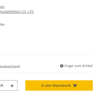
nen
ENGINEERING CO.,LTD
ler
Frage zum Artikel
nd abweichend)
ck
In den Warenkorb