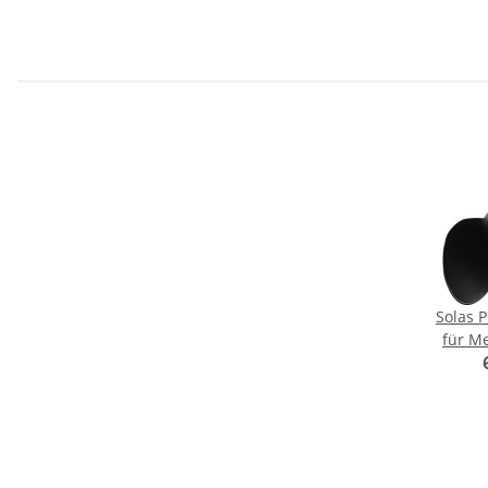
Solas P
für Me
Blat