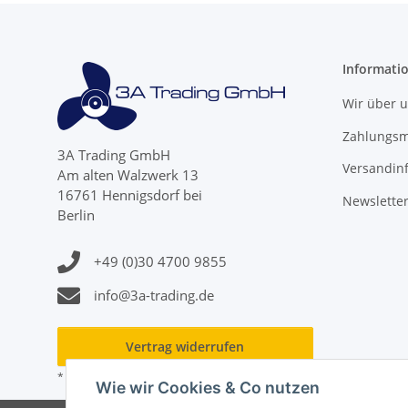
Informati
Wir über 
Zahlungsm
3A Trading GmbH
Versandin
Am alten Walzwerk 13
16761 Hennigsdorf bei
Newslette
Berlin
+49 (0)30 4700 9855
info@3a-trading.de
Vertrag widerrufen
* Alle Preise inkl. gesetzlicher USt., zzgl.
Versand
Wie wir Cookies & Co nutzen