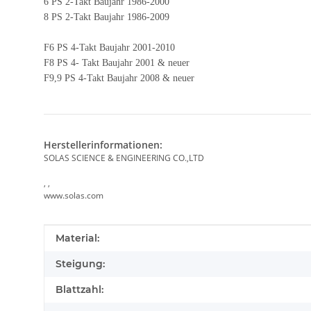
6 PS 2-Takt Baujahr 1986-2000
8 PS 2-Takt Baujahr 1986-2009
F6 PS 4-Takt Baujahr 2001-2010
F8 PS 4- Takt Baujahr 2001 & neuer
F9,9 PS 4-Takt Baujahr 2008 & neuer
Herstellerinformationen:
SOLAS SCIENCE & ENGINEERING CO.,LTD
, ,
www.solas.com
Produkteigenschaft
Wert
Material:
Steigung:
Blattzahl: