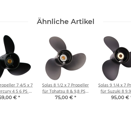
Ähnliche Artikel
ropeller 7 4/5 x 7
Solas 8 1/2 x 7 Propeller
Solas 9 1/4 x 7 P
rcury 4 5 6 PS 3
für Tohatsu 8 & 9,8 PS 3
für Suzuki 8 9.9 15 20
t mit 12 Zähnen
Blatt mit 12 Zähnen
PS 3 Blatt mi
69,00 €
*
75,00 €
*
95,00 €
Zähnen