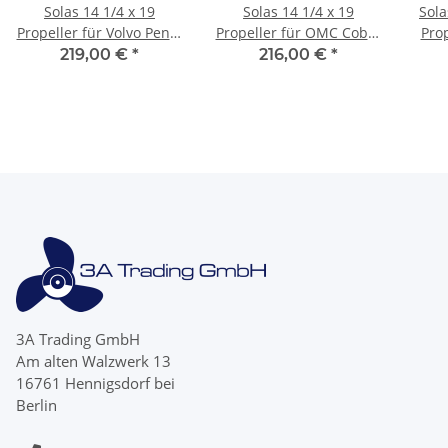
Solas 14 1/4 x 19
Solas 14 1/4 x 19
Sola
Propeller für Volvo Penta
Propeller für OMC Cobra
Prop
AQ 280 290 4 Blatt
King Cobra & Model 800
70A
219,00 €
*
216,00 €
*
rechtsdrehend
'78-'90 4 Blatt
3A Trading GmbH
Am alten Walzwerk 13
16761 Hennigsdorf bei
Berlin