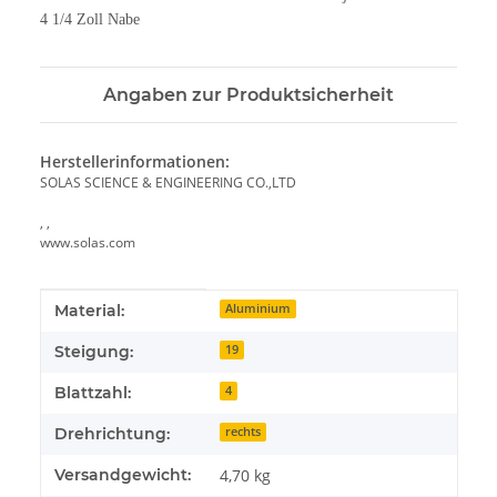
4 1/4 Zoll Nabe
Angaben zur Produktsicherheit
Herstellerinformationen:
SOLAS SCIENCE & ENGINEERING CO.,LTD
, ,
www.solas.com
Produkteigenschaft
Wert
Material:
Aluminium
Steigung:
19
Blattzahl:
4
Drehrichtung:
rechts
Versandgewicht:
4,70 kg