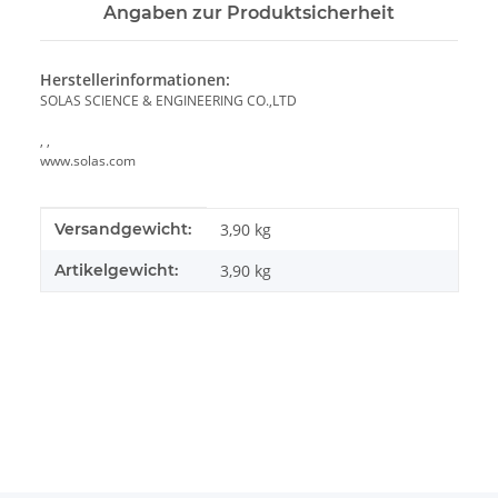
Angaben zur Produktsicherheit
Herstellerinformationen:
SOLAS SCIENCE & ENGINEERING CO.,LTD
, ,
www.solas.com
Produkteigenschaft
Wert
Versandgewicht:
3,90 kg
Artikelgewicht:
3,90
kg