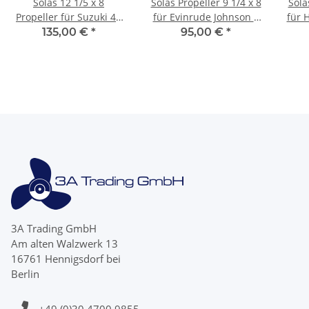
Solas 12 1/5 x 8
Solas Propeller 9 1/4 x 8
Sola
Propeller für Suzuki 40
für Evinrude Johnson 8
für 
50 60 PS 3 Blatt mit 13
-15 PS mit 13 Zähnen
135,00 €
*
95,00 €
*
Zähnen
3A Trading GmbH
Am alten Walzwerk 13
16761 Hennigsdorf bei
Berlin