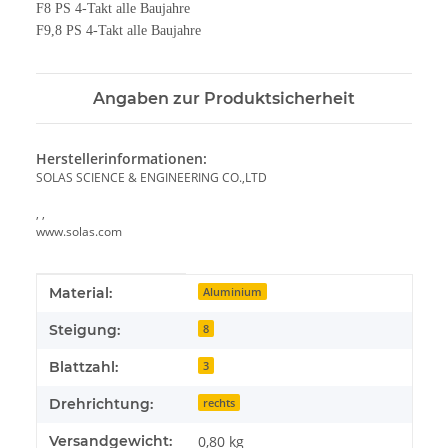
F8 PS 4-Takt alle Baujahre
F9,8 PS 4-Takt alle Baujahre
Angaben zur Produktsicherheit
Herstellerinformationen:
SOLAS SCIENCE & ENGINEERING CO.,LTD
, ,
www.solas.com
Produkteigenschaft
Wert
Material:
Aluminium
Steigung:
8
Blattzahl:
3
Drehrichtung:
rechts
Versandgewicht:
0,80 kg