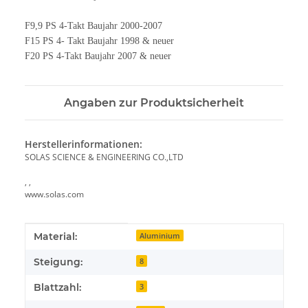
F9,9 PS 4-Takt Baujahr 2000-2007
F15 PS 4- Takt Baujahr 1998 & neuer
F20 PS 4-Takt Baujahr 2007 & neuer
Angaben zur Produktsicherheit
Herstellerinformationen:
SOLAS SCIENCE & ENGINEERING CO.,LTD
, ,
www.solas.com
Produkteigenschaft
Wert
Material:
Aluminium
Steigung:
8
Blattzahl:
3