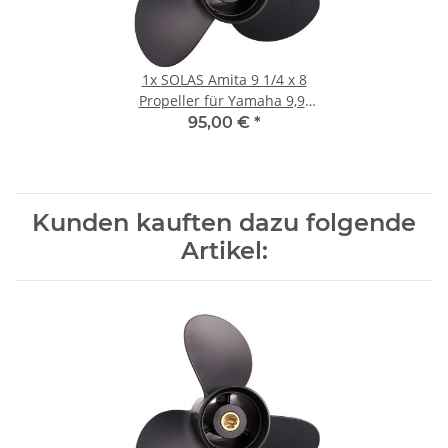
1x
SOLAS Amita 9 1/4 x 8
Propeller für Yamaha 9,9-
20PS (2 1/2" Getriebe) 8
95,00 €
*
Zähne
Kunden kauften dazu folgende
Artikel: