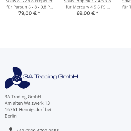
Solas 8 1/2 x 8 Propeller
Solas Propeller 7 4/5 x 8
Sola
für Parsun 6 - 8 - 9,8 PS
für Mercury 4 5 6 PS 3
für 
3 Blatt 7 Zähne
Blatt mit 12 Zähnen
Bl
79,00 €
*
69,00 €
*
3A Trading GmbH
Am alten Walzwerk 13
16761 Hennigsdorf bei
Berlin
+49 (0)30 4700 9855