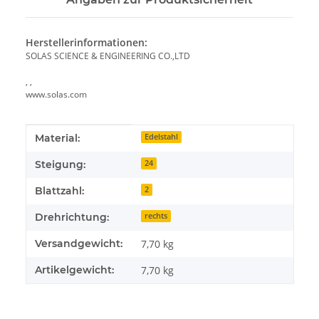
Herstellerinformationen:
SOLAS SCIENCE & ENGINEERING CO.,LTD
, ,
www.solas.com
Produkteigenschaft
Wert
Material:
Edelstahl
Steigung:
24
Blattzahl:
2
Drehrichtung:
rechts
Versandgewicht:
7,70 kg
Artikelgewicht:
7,70
kg