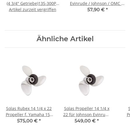
(4 3/4" Getriebe)135-300PS
Evinrude / Johnson / OMC BJ
Rechtsdrehend Edelstahl 3
Artikel zurzeit vergriffen
91-94 für 90-300 PS
57,90 €
*
Bl.
Ähnliche Artikel
Solas Rubex 14 1/4 x 22
Solas Propeller 14 1/4 x
Propeller f. Yamaha 150
22 für Johnson Evinrude
P
175 200 225 250 300 PS
90 - 300 PS 15 Zähne
Co
575,00 €
*
549,00 €
*
Edelstahl
Edelstahl
M