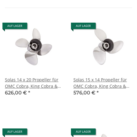
AUF LAGER
AUF LAGER
Solas 14 x 20 Propeller für
Solas 15 x 14 Propeller für
OMC Cobra, King Cobra &
OMC Cobra, King Cobra &
Model 800 4 Blatt Edelstahl
Model 800 '91-'94 Edelstahl
626,00 €
*
576,00 €
*
AUF LAGER
AUF LAGER