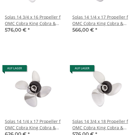
Solas 14 3/4 x 16 Propeller f
Solas 14 1/4 x 17 Propeller f
OMC Cobra King Cobra &
OMC Cobra King Cobra &
Model 800 '91-'94 Edelstahl
Model 800 '91-'94 Edelstahl
576,00 €
*
566,00 €
*
AUF LAGER
AUF LAGER
Solas 14 1/4 x 17 Propeller f
Solas 14 3/4 x 18 Propeller f
OMC Cobra King Cobra &
OMC Cobra King Cobra &
Model 800 4 Blatt Edelstahl
Model 800 '91-'94 Edelstahl
626,00 €
*
576,00 €
*