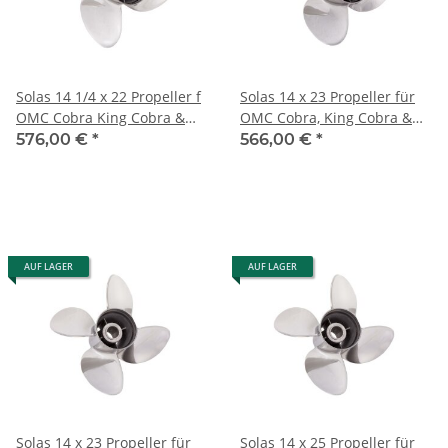
Solas 14 1/4 x 22 Propeller f
Solas 14 x 23 Propeller für
OMC Cobra King Cobra &
OMC Cobra, King Cobra &
Model 800 '91-'94 Edelstahl
Model 800 '91-'94 Edelstahl
576,00 €
*
566,00 €
*
AUF LAGER
AUF LAGER
Solas 14 x 23 Propeller für
Solas 14 x 25 Propeller für