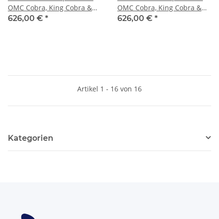
OMC Cobra, King Cobra &
OMC Cobra, King Cobra &
Model 800 4 Blatt Edelstahl
Model 800 4 Blatt Edelstahl
626,00 €
*
626,00 €
*
Artikel 1 - 16 von 16
Kategorien