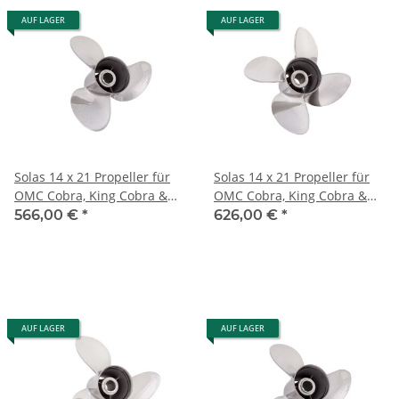
AUF LAGER
AUF LAGER
Solas 14 x 21 Propeller für
Solas 14 x 21 Propeller für
OMC Cobra, King Cobra &
OMC Cobra, King Cobra &
Model 800 '91-'94 Edelstahl
Model 800 4 Blatt Edelstahl
566,00 €
*
626,00 €
*
AUF LAGER
AUF LAGER