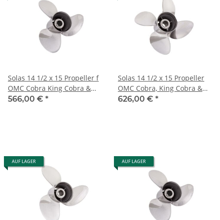
Solas 14 1/2 x 15 Propeller f
Solas 14 1/2 x 15 Propeller
OMC Cobra King Cobra &
OMC Cobra, King Cobra &
Model 800 '91-'94 Edelstahl
Model 800 4 Blatt Edelstahl
566,00 €
*
626,00 €
*
AUF LAGER
AUF LAGER