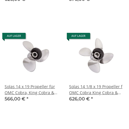
AUF LAGER
AUF LAGER
Solas 14 x 19 Propeller für
Solas 14 1/8 x 19 Propeller f
OMC Cobra, King Cobra &
OMC Cobra King Cobra &
Model 800 '91-'94 Edelstahl
Model 800 4 Blatt Edelstahl
566,00 €
*
626,00 €
*