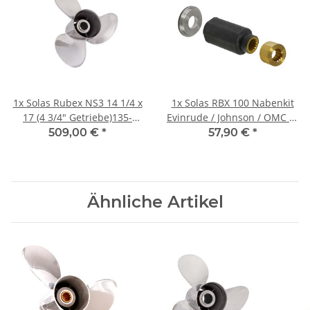
1x
Solas Rubex NS3 14 1/4 x
1x
Solas RBX 100 Nabenkit
17 (4 3/4" Getriebe)135-
Evinrude / Johnson / OMC BJ
300PS rechtsdrehend
91-94 für 90-300 PS
509,00 €
*
57,90 €
*
Edelstahl
Ähnliche Artikel