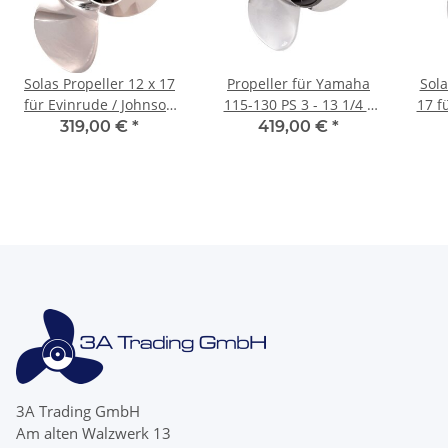
Solas Propeller 12 x 17
Propeller für Yamaha
Sola
für Evinrude / Johnson
115-130 PS 3 - 13 1/4 x
17 f
40 - 75 PS 13 Zähnen
17 mit 15 Zähnen
4
319,00 €
*
419,00 €
*
Edelstahl
3A Trading GmbH
Am alten Walzwerk 13