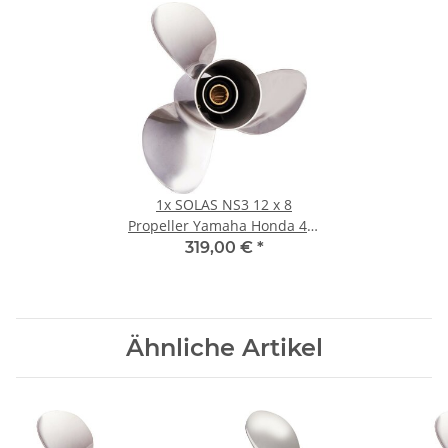
1x
SOLAS NS3 12 x 8
Propeller Yamaha Honda 40-
60PS 3-1/2"Getriebe
319,00 €
*
13Zähne Edelstahl
Ähnliche Artikel