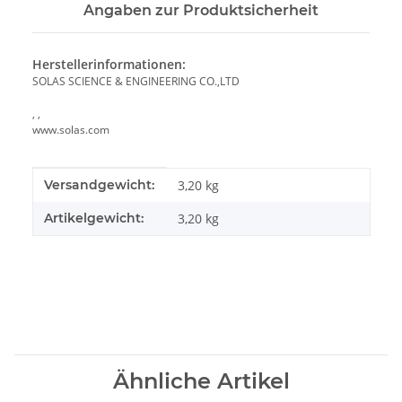
Angaben zur Produktsicherheit
Herstellerinformationen:
SOLAS SCIENCE & ENGINEERING CO.,LTD
, ,
www.solas.com
Produkteigenschaft
Wert
Versandgewicht:
3,20 kg
Artikelgewicht:
3,20
kg
Ähnliche Artikel