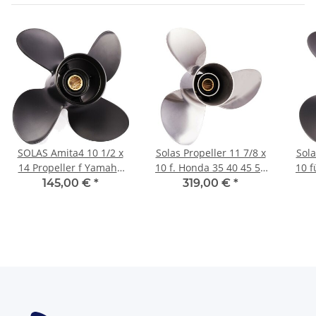
SOLAS Amita4 10 1/2 x
Solas Propeller 11 7/8 x
Sola
14 Propeller f Yamaha
10 f. Honda 35 40 45 50
10 f
Honda 40-60PS 3-
60 PS 3-Blatt Edelstahl
3-B
145,00 €
*
319,00 €
*
1/2"Getriebe 13Zähne
13Zähne