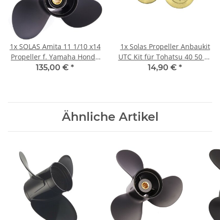
1x
SOLAS Amita 11 1/10 x14
1x
Solas Propeller Anbaukit
Propeller f. Yamaha Honda
UTC Kit für Tohatsu 40 50 60
40-60PS 3-1/2"Getriebe
PS Andruckscheibe
135,00 €
*
14,90 €
*
13Zähne
Ähnliche Artikel