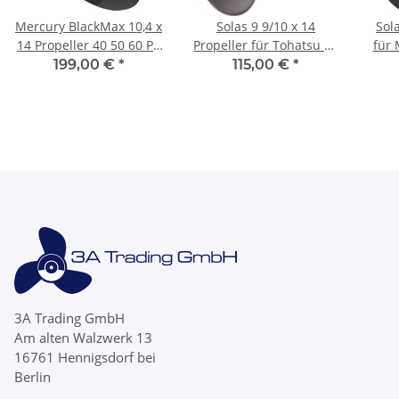
Mercury BlackMax 10,4 x
Solas 9 9/10 x 14
Sol
14 Propeller 40 50 60 PS
Propeller für Tohatsu 25
für 
3 Blatt 13 Zähne
30 PS 3 Blatt 10 Zähne
Big 
199,00 €
*
115,00 €
*
Aluminium
3A Trading GmbH
Am alten Walzwerk 13
16761 Hennigsdorf bei
Berlin