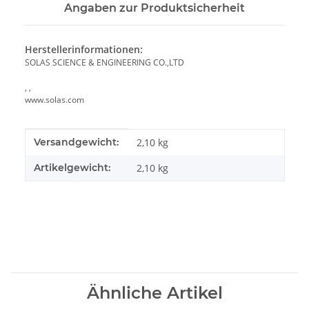
Angaben zur Produktsicherheit
Herstellerinformationen:
SOLAS SCIENCE & ENGINEERING CO.,LTD
, ,
www.solas.com
Produkteigenschaft
Wert
Versandgewicht:
2,10 kg
Artikelgewicht:
2,10
kg
Ähnliche Artikel