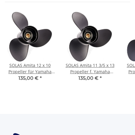
SOLAS Amita 12 x 10
SOLAS Amita 11 3/5 x 13
SOL
Propeller für Yamaha
Propeller f. Yamaha
Pro
Honda 40-60PS 3-
Honda 40-60PS 3-
H
135,00 €
*
135,00 €
*
1/2"Getriebe 13 Zähne
1/2"Getriebe 13Zähne
1/2