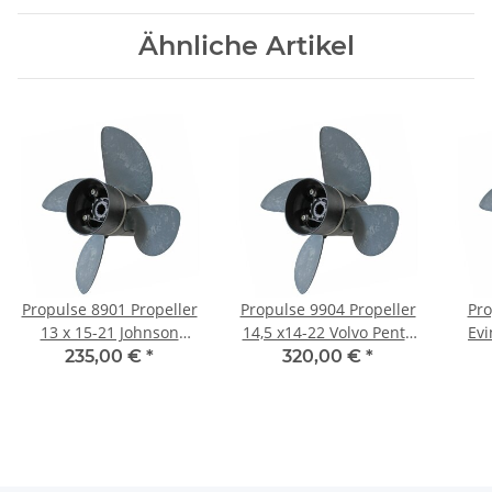
Ähnliche Artikel
Propulse 8901 Propeller
Propulse 9904 Propeller
Pro
13 x 15-21 Johnson
14,5 x14-22 Volvo Penta
Evi
Evinrude Suzuki OMC
AQ 280 290 SP 100-
140P
235,00 €
*
320,00 €
*
40-150PS 13 Zähne
300PS 17Zähne