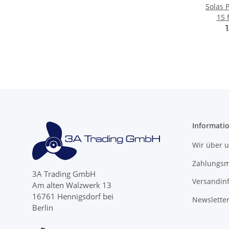
Solas P
15 
Johns
Bl
Informati
Wir über 
Zahlungsm
3A Trading GmbH
Versandin
Am alten Walzwerk 13
16761 Hennigsdorf bei
Newslette
Berlin