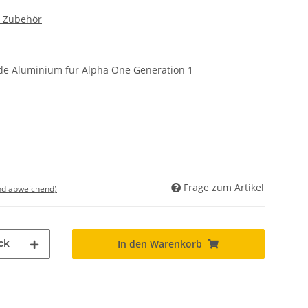
r Zubehör
ode Aluminium für Alpha One Generation 1
Frage zum Artikel
nd abweichend)
ck
In den Warenkorb