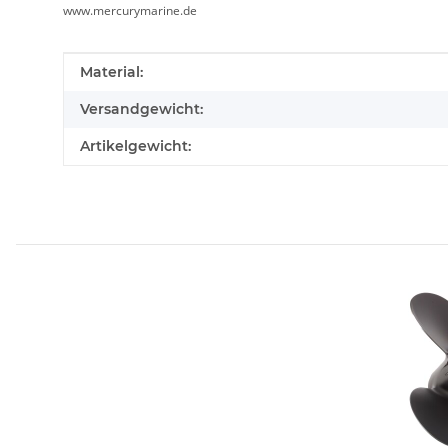
www.mercurymarine.de
Produkteigenschaft
Wert
Material:
Versandgewicht:
Artikelgewicht: