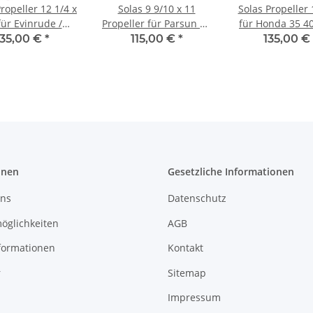
ropeller 12 1/4 x
Solas 9 9/10 x 11
Solas Propeller 
für Evinrude /
Propeller für Parsun 20
für Honda 35 40
on 40 - 75 PS 3-
- 30 PS 3 Blatt mit 10
60 PS 3-Blatt 1
135,00 €
*
115,00 €
*
135,00 €
att 13 Zähnen
Zähnen
onen
Gesetzliche Informationen
uns
Datenschutz
öglichkeiten
AGB
formationen
Kontakt
r
Sitemap
Impressum