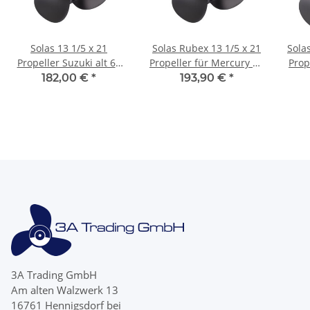
Solas 13 1/5 x 21
Solas Rubex 13 1/5 x 21
Sola
Propeller Suzuki alt 60
Propeller für Mercury 75
Prop
70 4T 75 90 100 115 140
80 90 100 115 3-Blatt 15-
175 
182,00 €
*
193,90 €
*
2Takt 13Zähne
Zähne
3A Trading GmbH
Am alten Walzwerk 13
16761 Hennigsdorf bei