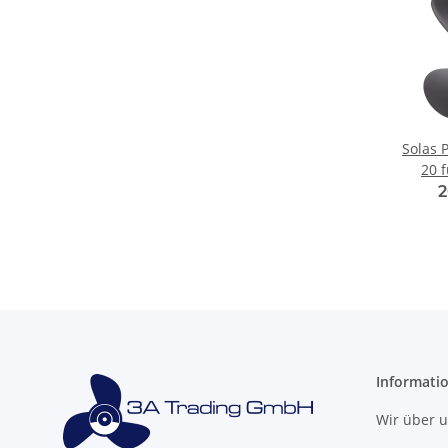
Solas P
20 
Alpha
2
mi
Informati
Wir über 