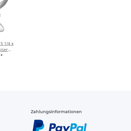
15 1/4 x
iser
ravo 1
€
*
latt
Zahlungsinformationen