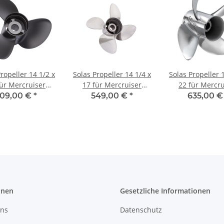
ropeller 14 1/2 x
Solas Propeller 14 1/4 x
Solas Propeller 
für Mercruiser
17 für Mercruiser
22 für Mercru
 One & Bravo 1
Alpha & Bravo 1 One 4
Alpha One & B
09,00 €
*
549,00 €
*
635,00 
t 15 Zähnen
Blatt 15 Zähnen
Edelstahl 4 B
onen
Gesetzliche Informationen
uns
Datenschutz