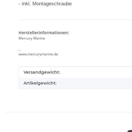
- inkl. Montageschraube
Herstellerinformationen:
Mercury Marine
, ,
www.mercurymarine.de
Produkteigenschaft
Wert
Versandgewicht:
Artikelgewicht: