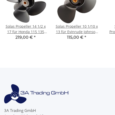
Solas Propeller 14 1/2 x
Solas Propeller 10 1/10 x
17 für Honda 115 135
13 für Evinrude Johnson
Pro
150 200 225 250 PS 4-
20 - 35 PS 3 Blatt 14
9,9
219,00 €
*
115,00 €
*
Blatt 15Zähne
Zähnen
3A Trading GmbH