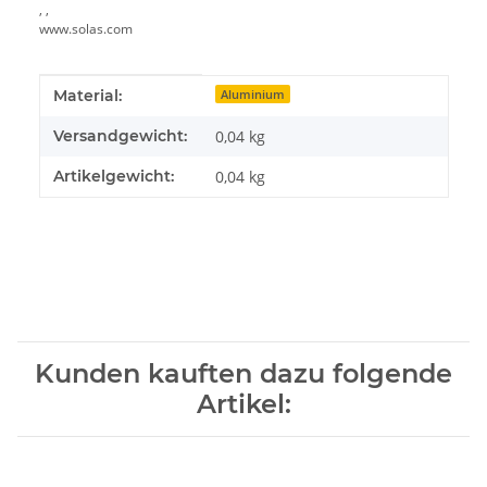
, ,
www.solas.com
Produkteigenschaft
Wert
Material:
Aluminium
Versandgewicht:
0,04 kg
Artikelgewicht:
0,04
kg
Kunden kauften dazu folgende
Artikel: