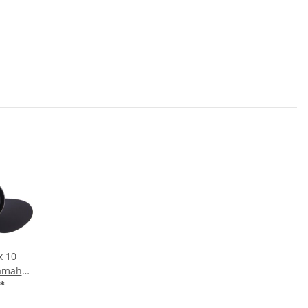
x 10
Yamaha
att mit
*
n