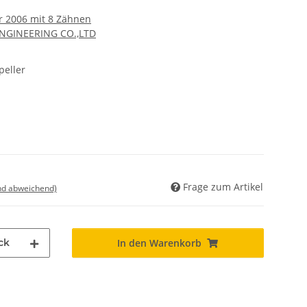
hr 2006 mit 8 Zähnen
ENGINEERING CO.,LTD
eller
Frage zum Artikel
nd abweichend)
ck
In den Warenkorb