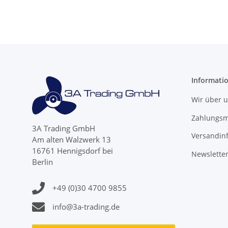
Informati
Wir über 
Zahlungsm
3A Trading GmbH
Versandin
Am alten Walzwerk 13
16761 Hennigsdorf bei
Newslette
Berlin
+49 (0)30 4700 9855
info@3a-trading.de