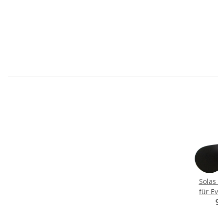
Solas 
für E
10 - 