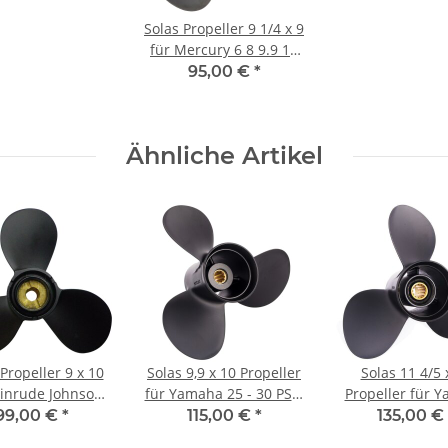
Solas Propeller 9 1/4 x 9
für Mercury 6 8 9.9 15
PS 9 1/4 x 9 mit 8
95,00 €
*
Zähnen
Ähnliche Artikel
Propeller 9 x 10
Solas 9,9 x 10 Propeller
Solas 11 4/5 
vinrude Johnson
für Yamaha 25 - 30 PS 3
Propeller für 
28 PS 3 Blatt mit
Blatt mit 10 Zähnen
40 50 60 PS 3 Bl
99,00 €
*
115,00 €
*
135,00 €
Scherstift
13 Zähne