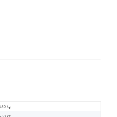
6,60 kg
6,60
kg