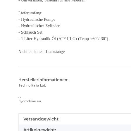
- Universalteil, passend für alle Motoren
Lieferumfang:
- Hydraulische Pumpe
- Hydraulischer Zylinder
- Schlauch Set
- 1 Liter Hydraulik-Öl (ATF III G) (Temp.+60°/-30°)
Nicht enthalten: Lenkstange
Herstellerinformationen:
Techno Italia Ltd.
, ,
hydrodrive.eu
Produkteigenschaft
Wert
Versandgewicht:
Artikelgewicht: