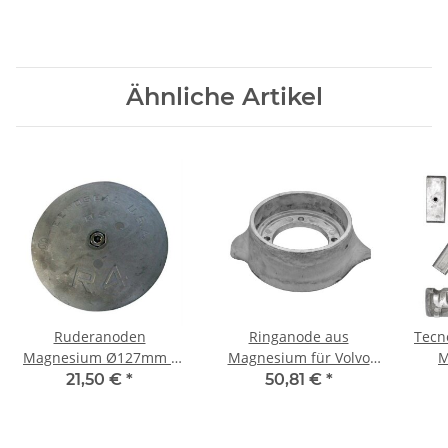
Ähnliche Artikel
Ruderanoden
Ringanode aus
Tecn
Magnesium Ø127mm /
Magnesium für Volvo
M
Paar mit Schraube
Penta Sail Drive 110
21,50 €
*
50,81 €
*