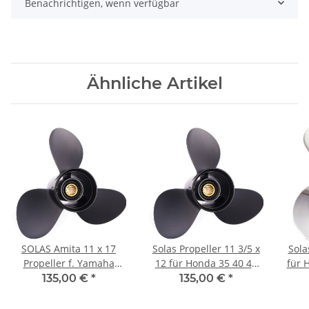
Benachrichtigen, wenn verfügbar
Ähnliche Artikel
SOLAS Amita 11 x 17
Solas Propeller 11 3/5 x
Solas P
Propeller f. Yamaha
12 für Honda 35 40 45
für Honda
Honda 40-60PS 3-
50 60 PS 3-Blatt mit 13
135,00 €
*
135,00 €
*
1/2"Getriebe 13Zähne
Zähnen