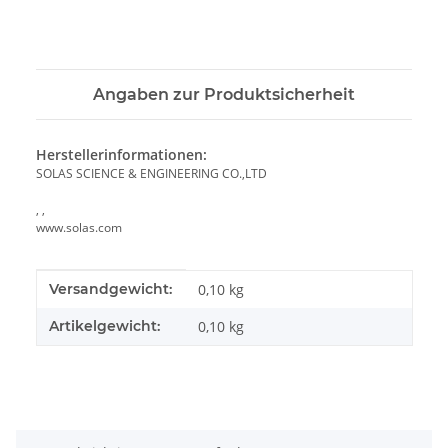
Angaben zur Produktsicherheit
Herstellerinformationen:
SOLAS SCIENCE & ENGINEERING CO.,LTD
, ,
www.solas.com
Produkteigenschaft
Wert
Versandgewicht:
0,10 kg
Artikelgewicht:
0,10
kg