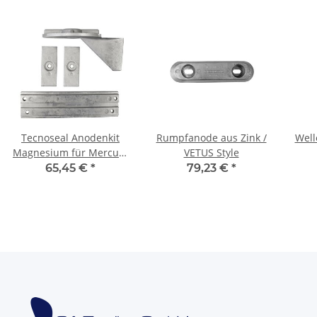
Tecnoseal Anodenkit
Rumpfanode aus Zink /
Wel
Magnesium für Mercury
VETUS Style
EFI 30 40 60 PS
65,45 €
*
79,23 €
*