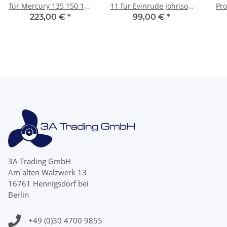
für Mercury 135 150 175
11 für Evinrude Johnson
Pro
200 225 250 300 350 PS
14 - 28 PS 3 Blatt mit 13
9,9
223,00 €
*
99,00 €
*
4-Blatt
Zähnen
3A Trading GmbH
Am alten Walzwerk 13
16761 Hennigsdorf bei
Berlin
+49 (0)30 4700 9855