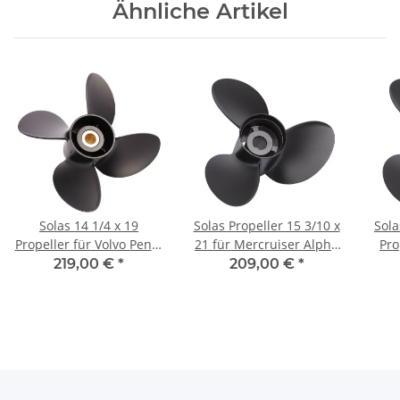
Ähnliche Artikel
Solas 14 1/4 x 19
Solas Propeller 15 3/10 x
Sola
Propeller für Volvo Penta
21 für Mercruiser Alpha
Pro
AQ 280 290 4 Blatt
One & Bravo 1 mit 15
15
219,00 €
*
209,00 €
*
rechtsdrehend
Zähnen