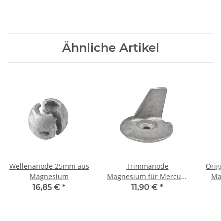
Ähnliche Artikel
Wellenanode 25mm aus
Trimmanode
Orig
Magnesium
Magnesium für Mercury
Ma
8-20PS
16,85 €
*
11,90 €
*