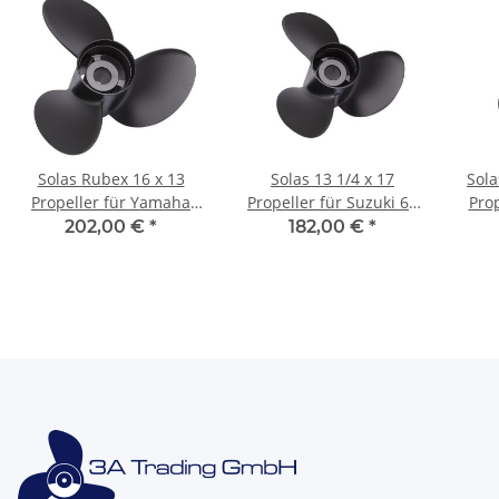
Solas Rubex 16 x 13
Solas 13 1/4 x 17
Sola
Propeller für Yamaha
Propeller für Suzuki 60
Prop
150 175 200 225 250 300
70 4T 75 90 100 115 140
11
202,00 €
*
182,00 €
*
PS 15 Zähne
2Takt 13Zähne