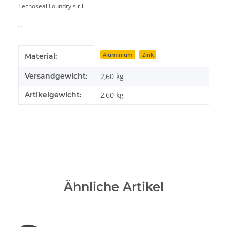
Tecnoseal Foundry s.r.l.
, ,
Produkteigenschaft
Wert
Aluminium
Zink
Material:
Versandgewicht:
2,60 kg
Artikelgewicht:
2,60
kg
Ähnliche Artikel